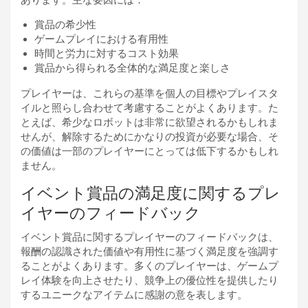
あります。主な要因には：
賞品の希少性
ゲームプレイにおける有用性
時間と労力に対するコスト効果
賞品から得られる全体的な満足度と楽しさ
プレイヤーは、これらの基準を個人の目標やプレイスタ
イルと照らし合わせて考慮することがよくあります。た
とえば、希少なロボットは非常に欲望されるかもしれま
せんが、解除するためにかなりの投資が必要な場合、そ
の価値は一部のプレイヤーにとっては低下するかもしれ
ません。
イベント賞品の満足度に関するプレ
イヤーのフィードバック
イベント賞品に関するプレイヤーのフィードバックは、
報酬の認識された価値や有用性に基づく満足度を強調す
ることがよくあります。多くのプレイヤーは、ゲームプ
レイ体験を向上させたり、競争上の優位性を提供したり
するユニークなアイテムに感謝の意を表します。