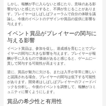
しかし、報酬が手に入らないと感じたり、意味のある影
響がないと感じたりすると、不満が生じることがありま
す。プレイヤーはしばしばフォーラムで自分の体験を議
論し、今後のイベントのデザインや賞品の提供に影響を
与えます。
イベント賞品がプレイヤーの関与に
与える影響
イベント賞品は、参加を促し、達成感を育むことでプレ
イヤーの関与に大きな影響を与えます。プレイヤーが報
酬が手に入るもので価値があると感じると、ゲームに一
貫して関与する可能性が高まります。
逆に、賞品が魅力に欠ける、または入手が非常に難しい
と認識される場合、プレイヤーの関与は低下する可能性
があります。開発者はしばしばプレイヤーのフィードバ
ックを分析し、今後のイベントを調整して、報酬がコミ
ュニティに響くようにします。
賞品の希少性と有用性