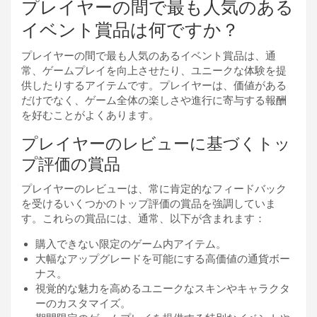
プレイヤーの間で最も人気のある
イベント賞品は何ですか？
プレイヤーの間で最も人気のあるイベント賞品は、通
常、ゲームプレイを向上させたり、ユニークな体験を提
供したりするアイテムです。プレイヤーは、価値がある
だけでなく、ゲーム全体の楽しさや進行に寄与する報酬
を好むことがよくあります。
プレイヤーのレビューに基づくトッ
プ評価の賞品
プレイヤーのレビューは、常に肯定的なフィードバック
を受けるいくつかのトップ評価の賞品を強調していま
す。これらの賞品には、通常、以下が含まれます：
購入できない限定のゲーム内アイテム。
大幅なアップグレードを可能にする高価値の通貨ボー
ナス。
視覚的な魅力を高めるユニークなスキンやキャラクタ
ーのカスタマイズ。