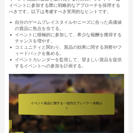
イベントに参加する際に戦略的なアプローチを採用する
べきです。以下は考慮すべき実用的なヒントです。
自分のゲームプレイスタイルやニーズに合った高価値
の賞品に焦点を当てる。
イベントに積極的に参加して、希少な報酬を獲得する
チャンスを増やす。
コミュニティと関わり、賞品の効果に関する洞察やフ
ィードバックを集める。
イベントカレンダーを監視して、望ましい賞品を提供
するイベントへの参加を計画する。