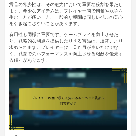
賞品の希少性は、その魅力において重要な役割を果たし
ます。希少なアイテムは、プレイヤー間で興奮や競争を
生むことが多い一方、一般的な報酬は同じレベルの関心
を引き起こさないことがあります。
有用性も同様に重要です。ゲームプレイを向上させた
り、戦略的な利点を提供したりする賞品は、通常、より
求められます。プレイヤーは、見た目が良いだけでな
く、戦闘でのパフォーマンスを向上させる報酬を優先す
る傾向があります。