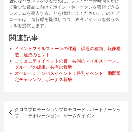
適切なバランスを取るために、プレイヤーが時間をかけ
て希少な賞品に向けてポイントやトークンを獲得できる
システムを導入することを検討してください。このアプ
ローチは、進行感を提供しつつ、独占アイテムを競うス
リルを提供します。
関連記事
イベントマイルストーンの課題：課題の種類、報酬構
造、達成のヒント
コミュニティイベントの賞：共同のマイルストーン、
グループの成果、共有の報酬
オペレーションパスイベント：特別イベント、期間限
定チャレンジ、ボーナス報酬
Post
クロスプロモーションプロモコード：パートナーシッ
navigation
プ、コラボレーション、ゲームタイイン