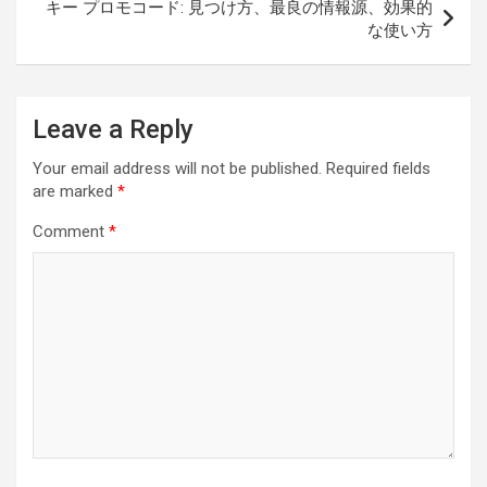
キー プロモコード: 見つけ方、最良の情報源、効果的
な使い方
Leave a Reply
Your email address will not be published.
Required fields
are marked
*
Comment
*