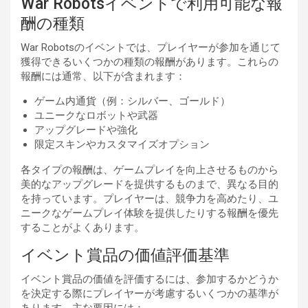
War Robotsイベントで利用可能な報
酬の種類
War Robotsのイベントでは、プレイヤーが参加を通じて
獲得できるいくつかの種類の報酬があります。これらの
報酬には通常、以下が含まれます：
ゲーム内通貨（例：シルバー、ゴールド）
ユニークなロボットや武器
アップグレードや強化
限定スキンやカスタマイズオプション
各タイプの報酬は、ゲームプレイを向上させるものから
美的なアップグレードを提供するものまで、異なる目的
を持っています。プレイヤーは、競争力を高めたり、ユ
ニークなゲームプレイ体験を提供したりする報酬を優先
することがよくあります。
イベント賞品の価値評価基準
イベント賞品の価値を評価するには、参加するかどうか
を決定する際にプレイヤーが考慮するいくつかの基準が