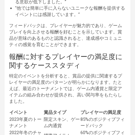
る意欲が低下しました。”
“他では簡単に手に入らないユニークな報酬を提供する
イベントには感謝しています。”
フィードバックは、プレイヤーが魅力的であり、ゲーム
プレイを向上させる報酬を好むことを示しています。賞
品が意味のあるものと認識されると、達成感やコミュニ
ティの感覚を育むことができます。
報酬に対するプレイヤーの満足度に
関するケーススタディ
特定のイベントを分析すると、賞品の提供に関連するプ
レイヤーの満足度のパターンが明らかになります。たと
えば、最近のトーナメントでは、ゲーム内通貨と限定ア
イテムの組み合わせが提供され、高い関与率をもたらし
ました。
イベント
賞品タイプ
プレイヤーの満足度
2023年夏のトー
限定スキン、ゲー
85%のポジティブフィ
ナメント
ム内通貨
ードバック
2022年冬のチャ
60%のポジティブフィ