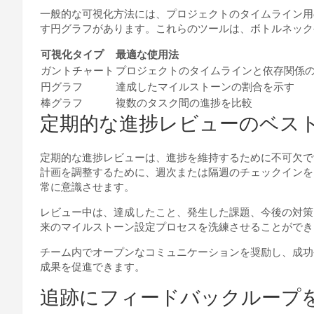
一般的な可視化方法には、プロジェクトのタイムライン用
す円グラフがあります。これらのツールは、ボトルネック
可視化タイプ
最適な使用法
ガントチャート
プロジェクトのタイムラインと依存関係
円グラフ
達成したマイルストーンの割合を示す
棒グラフ
複数のタスク間の進捗を比較
定期的な進捗レビューのベス
定期的な進捗レビューは、進捗を維持するために不可欠で
計画を調整するために、週次または隔週のチェックインを
常に意識させます。
レビュー中は、達成したこと、発生した課題、今後の対策
来のマイルストーン設定プロセスを洗練させることができ
チーム内でオープンなコミュニケーションを奨励し、成功
成果を促進できます。
追跡にフィードバックループ