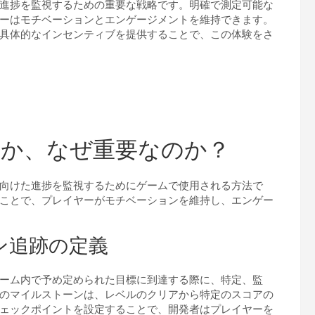
進捗を監視するための重要な戦略です。明確で測定可能な
ーはモチベーションとエンゲージメントを維持できます。
具体的なインセンティブを提供することで、この体験をさ
何か、なぜ重要なのか？
向けた進捗を監視するためにゲームで使用される方法で
ことで、プレイヤーがモチベーションを維持し、エンゲー
ン追跡の定義
ーム内で予め定められた目標に到達する際に、特定、監
のマイルストーンは、レベルのクリアから特定のスコアの
ェックポイントを設定することで、開発者はプレイヤーを