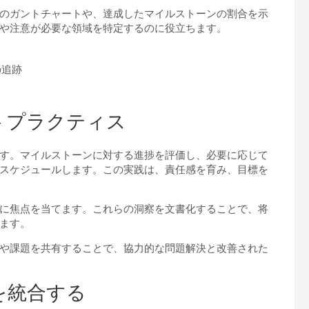
のガントチャートや、達成したマイルストーンの割合を示
や注意が必要な領域を特定するのに役立ちます。
の追跡
トプラクティス
す。マイルストーンに対する進捗を評価し、必要に応じて
スケジュールします。この実践は、責任感を育み、目標を
に焦点を当てます。これらの洞察を文書化することで、将
ます。
や課題を共有することで、協力的な問題解決と改善された
を統合する