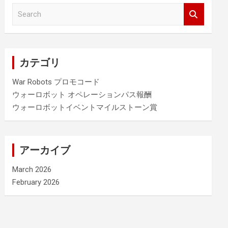
S
e
a
r
c
カテゴリ
h
War Robots プロモコード
ウォーロボット オペレーションパス報酬
ウォーロボットイベントマイルストーン賞
アーカイブ
March 2026
February 2026