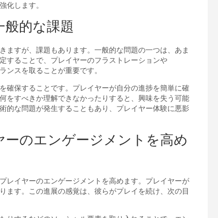
強化します。
一般的な課題
きますが、課題もあります。一般的な問題の一つは、あま
定することで、プレイヤーのフラストレーションや
切なバランスを取ることが重要です。
を確保することです。プレイヤーが自分の進捗を簡単に確
何をすべきか理解できなかったりすると、興味を失う可能
術的な問題が発生することもあり、プレイヤー体験に悪影
ヤーのエンゲージメントを高め
プレイヤーのエンゲージメントを高めます。プレイヤーが
ります。この進展の感覚は、彼らがプレイを続け、次の目