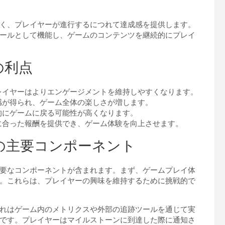
く、プレイヤーが進行するにつれて達成感を提供します。
ールとして機能し、ゲームのコンテンツを継続的にプレイ
の利点
レイヤーはよりエンゲージメントを維持しやすくなります。
感が得られ、ゲーム全体の楽しさが増します。
的にゲームに戻る可能性が高くなります。
に合った報酬を提供でき、ゲーム体験を向上させます。
の主要コンポーネント
要なコンポーネントが含まれます。まず、ゲームプレイ体
。これらは、プレイヤーの興味を維持するために挑戦的で
れはゲーム内のメトリクスや外部の追跡ツールを通じて実
です。プレイヤーはマイルストーンに到達した際に通知さ