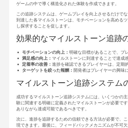
ゲームの中で導く構造化された体験を作成できます。
この追跡システムは、ゲームプレイを向上させるだけでな
到達した各マイルストーンは、モチベーションを高めるツ
し探求することを促します。
効果的なマイルストーン追跡
モチベーションの向上：
明確な目標があることで、プ
満足感の向上：
マイルストーンに到達することで達成
定着率の改善：
進捗を確認できるプレイヤーは、定期
ターゲットを絞った報酬：
開発者はプレイヤーの興味
マイルストーン追跡システム
成功するマイルストーン追跡システムには、いくつかの主
験に関連する明確に定義されたマイルストーンが必要です
ありながら達成可能であるべきです。
次に、進捗を追跡するための信頼できる方法が必要で、こ
現できます。最後に、フィードバックメカニズムが不可欠