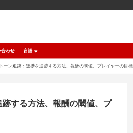
い合わせ
言語
トーン追跡：進捗を追跡する方法、報酬の閾値、プレイヤーの目標
追跡する方法、報酬の閾値、プ