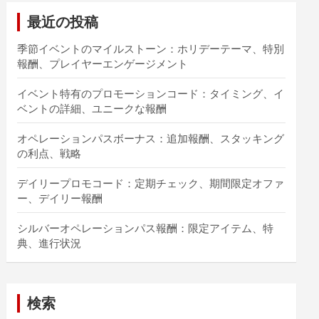
最近の投稿
季節イベントのマイルストーン：ホリデーテーマ、特別
報酬、プレイヤーエンゲージメント
イベント特有のプロモーションコード：タイミング、イ
ベントの詳細、ユニークな報酬
オペレーションパスボーナス：追加報酬、スタッキング
の利点、戦略
デイリープロモコード：定期チェック、期間限定オファ
ー、デイリー報酬
シルバーオペレーションパス報酬：限定アイテム、特
典、進行状況
検索