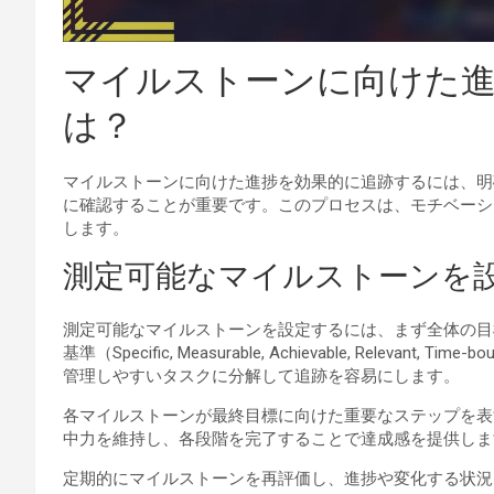
マイルストーンに向けた
は？
マイルストーンに向けた進捗を効果的に追跡するには、明
に確認することが重要です。このプロセスは、モチベーシ
します。
測定可能なマイルストーンを
測定可能なマイルストーンを設定するには、まず全体の目
基準（Specific, Measurable, Achievable, Rel
管理しやすいタスクに分解して追跡を容易にします。
各マイルストーンが最終目標に向けた重要なステップを表
中力を維持し、各段階を完了することで達成感を提供しま
定期的にマイルストーンを再評価し、進捗や変化する状況